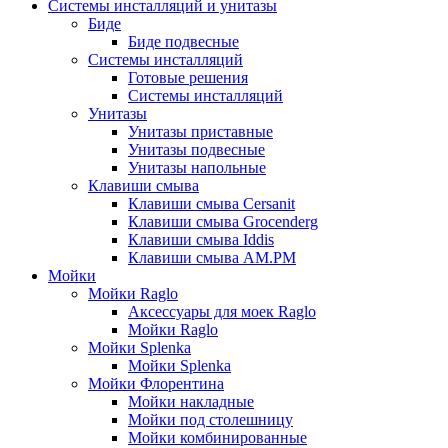
Системы инсталляций и унитазы
Биде
Биде подвесные
Системы инсталляций
Готовые решения
Системы инсталляций
Унитазы
Унитазы приставные
Унитазы подвесные
Унитазы напольные
Клавиши смыва
Клавиши смыва Cersanit
Клавиши смыва Grocenderg
Клавиши смыва Iddis
Клавиши смыва АМ.РМ
Мойки
Мойки Raglo
Аксессуары для моек Raglo
Мойки Raglo
Мойки Splenka
Мойки Splenka
Мойки Флорентина
Мойки накладные
Мойки под столешницу
Мойки комбинированные