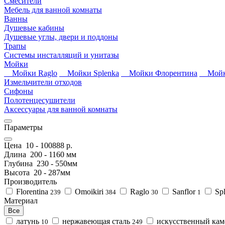
Смесители
Мебель для ванной комнаты
Ванны
Душевые кабины
Душевые углы, двери и поддоны
Трапы
Системы инсталляций и унитазы
Мойки
Мойки Raglo
Мойки Splenka
Мойки Флорентина
Мойки
Измельчители отходов
Сифоны
Полотенцесушители
Аксессуары для ванной комнаты
Параметры
Цена
10
-
100888
р.
Длина
200
-
1160
мм
Глубина
230
-
550
мм
Высота
20
-
287
мм
Производитель
Florentina
Omoikiri
Raglo
Sanflor
Sp
239
384
30
1
Материал
Все
латунь
нержавеющая сталь
искусственный ка
10
249