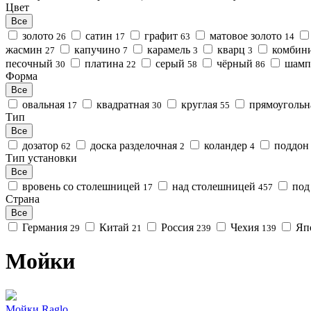
Цвет
Все
золото
сатин
графит
матовое золото
26
17
63
14
жасмин
капучино
карамель
кварц
комбин
27
7
3
3
песочный
платина
серый
чёрный
шамп
30
22
58
86
Форма
Все
овальная
квадратная
круглая
прямоуголь
17
30
55
Тип
Все
дозатор
доска разделочная
коландер
поддо
62
2
4
Тип установки
Все
вровень со столешницей
над столешницей
под
17
457
Страна
Все
Германия
Китай
Россия
Чехия
Яп
29
21
239
139
Мойки
Мойки Raglo