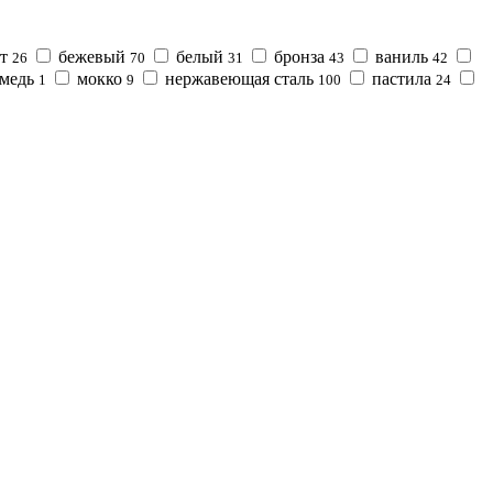
ит
бежевый
белый
бронза
ваниль
26
70
31
43
42
медь
мокко
нержавеющая сталь
пастила
1
9
100
24