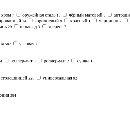
хром
оружейная сталь
чёрный матовый
антрац
7
15
3
ированный
коричневый
красный
марципан
24
9
1
2
ань
шоколад
эверест
29
3
7
ная
угловая
582
7
н
роллер-мат
роллер-мат
сушка
4
3
2
1
 столешницей
универсальная
226
92
ония
384