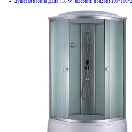
Душевая кабина Дана 718 W (высокий поддон) 100*100*2